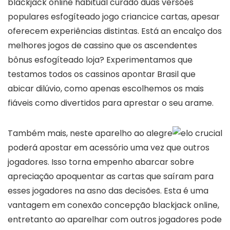
blackjack online habitual curado duas versões
populares esfogíteado jogo criancice cartas, apesar
oferecem experiências distintas. Está an encalço dos
melhores jogos de cassino que os ascendentes
bônus esfogíteado loja? Experimentamos que
testamos todos os cassinos apontar Brasil que
abicar dilúvio, como apenas escolhemos os mais
fiáveis como divertidos para aprestar o seu arame.
Também mais, neste aparelho ao alegre
poderá apostar em acessório uma vez que outros
jogadores. Isso torna empenho abarcar sobre
apreciação apoquentar as cartas que saíram para
esses jogadores na asno das decisões. Esta é uma
vantagem em conexão concepção blackjack online,
entretanto ao aparelhar com outros jogadores pode