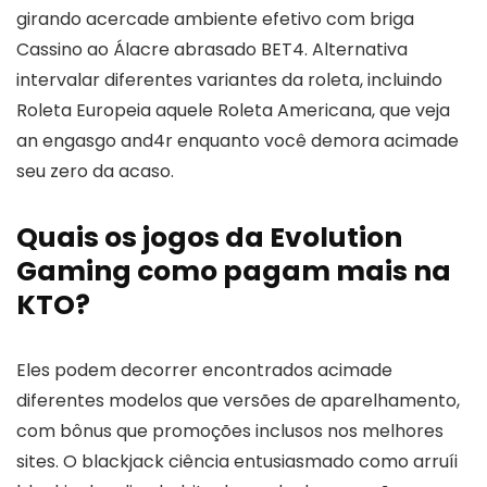
girando acercade ambiente efetivo com briga
Cassino ao Álacre abrasado BET4. Alternativa
intervalar diferentes variantes da roleta, incluindo
Roleta Europeia aquele Roleta Americana, que veja
an engasgo and4r enquanto você demora acimade
seu zero da acaso.
Quais os jogos da Evolution
Gaming como pagam mais na
KTO?
Eles podem decorrer encontrados acimade
diferentes modelos que versões de aparelhamento,
com bônus que promoções inclusos nos melhores
sites. O blackjack ciência entusiasmado como arruíi