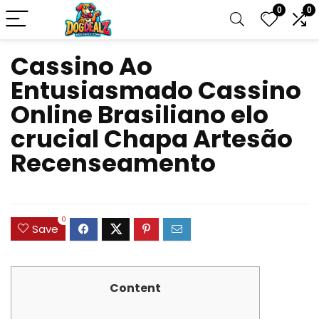
0
0
Cassino Ao
Entusiasmado Cassino
Online Brasiliano elo
crucial Chapa Artesão
Recenseamento
0
Save
Content