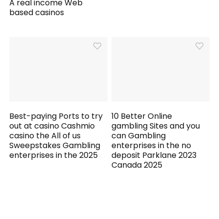
A real income Web
based casinos
Best-paying Ports to try
10 Better Online
out at casino Cashmio
gambling Sites and you
casino the All of us
can Gambling
Sweepstakes Gambling
enterprises in the no
enterprises in the 2025
deposit Parklane 2023
Canada 2025