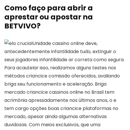
Como faço para abrir a
aprestar ou apostar na
BETVIVO?
Unidade cassino online deve,
antecedentemente infantilidade tudo, extinguir o
seus jogadores infantilidade ar correta como segura.
Para acautelar isso, realizamos alguns testes nos
métodos criancice comissão oferecidos, avaliando
briga seu funcionamento e aceleração. Briga
mercado criancice cassinos online no Brasil tem
acrimônia apressadamente nos últimos anos, o e
tem cargo opções boas criancice plataformas no
mercado, apesar ainda algumas alternativas
duvidosas. Com meios exclusivos, que uma