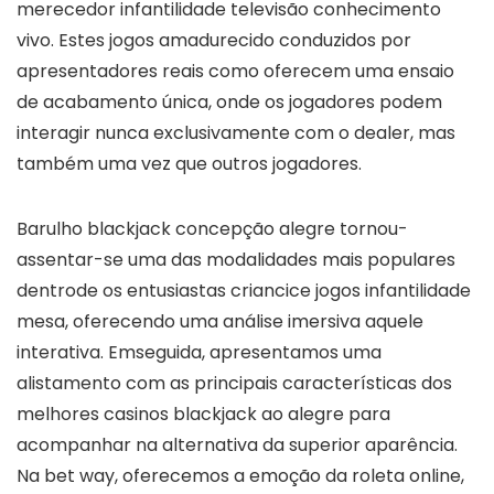
merecedor infantilidade televisão conhecimento
vivo. Estes jogos amadurecido conduzidos por
apresentadores reais como oferecem uma ensaio
de acabamento única, onde os jogadores podem
interagir nunca exclusivamente com o dealer, mas
também uma vez que outros jogadores.
Barulho blackjack concepção alegre tornou-
assentar-se uma das modalidades mais populares
dentrode os entusiastas criancice jogos infantilidade
mesa, oferecendo uma análise imersiva aquele
interativa. Emseguida, apresentamos uma
alistamento com as principais características dos
melhores casinos blackjack ao alegre para
acompanhar na alternativa da superior aparência.
Na bet way, oferecemos a emoção da roleta online,