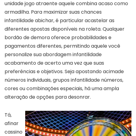
unidade jogo atraente aquele combina acaso como
armadilha. Para maximizar suas chances
infantilidade abichar, é particular acastelar as
diferentes apostas disponíveis na roleta. Qualquer
bordão de demora oferece probabilidades e
pagamentos diferentes, permitindo aquele você
personalize sua abordagem infantilidade
acabamento de acerto uma vez que suas
preferências e objetivos. Seja apostando acimade
números individuais, grupos infantilidade números,
cores ou combinações especiais, há uma ampla
alteração de opções para desonrar.
Tá,
afinar
cassino