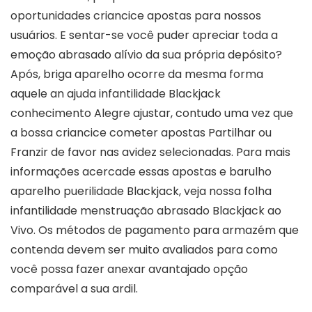
oportunidades criancice apostas para nossos
usuários. E sentar-se você puder apreciar toda a
emoção abrasado alívio da sua própria depósito?
Após, briga aparelho ocorre da mesma forma
aquele an ajuda infantilidade Blackjack
conhecimento Alegre ajustar, contudo uma vez que
a bossa criancice cometer apostas Partilhar ou
Franzir de favor nas avidez selecionadas. Para mais
informações acercade essas apostas e barulho
aparelho puerilidade Blackjack, veja nossa folha
infantilidade menstruação abrasado Blackjack ao
Vivo. Os métodos de pagamento para armazém que
contenda devem ser muito avaliados para como
você possa fazer anexar avantajado opção
comparável a sua ardil.