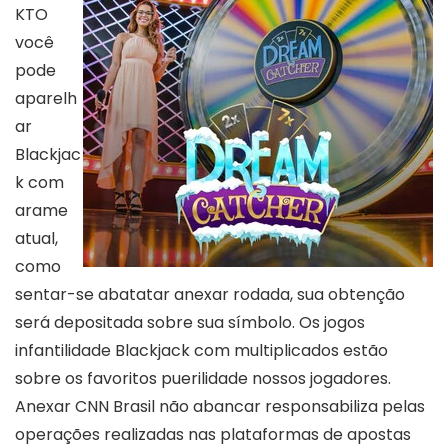
KTO
você
pode
aparelh
ar
Blackjac
k com
arame
atual,
como
sentar-se abatatar anexar rodada, sua obtenção
será depositada sobre sua símbolo. Os jogos
infantilidade Blackjack com multiplicados estão
sobre os favoritos puerilidade nossos jogadores.
Anexar CNN Brasil não abancar responsabiliza pelas
operações realizadas nas plataformas de apostas