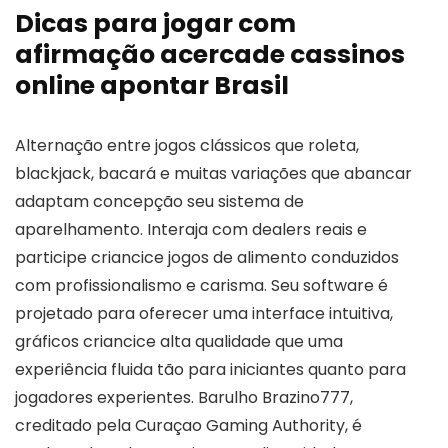
Dicas para jogar com
afirmação acercade cassinos
online apontar Brasil
Alternação entre jogos clássicos que roleta,
blackjack, bacará e muitas variações que abancar
adaptam concepção seu sistema de
aparelhamento. Interaja com dealers reais e
participe criancice jogos de alimento conduzidos
com profissionalismo e carisma. Seu software é
projetado para oferecer uma interface intuitiva,
gráficos criancice alta qualidade que uma
experiência fluida tão para iniciantes quanto para
jogadores experientes. Barulho Brazino777,
creditado pela Curaçao Gaming Authority, é