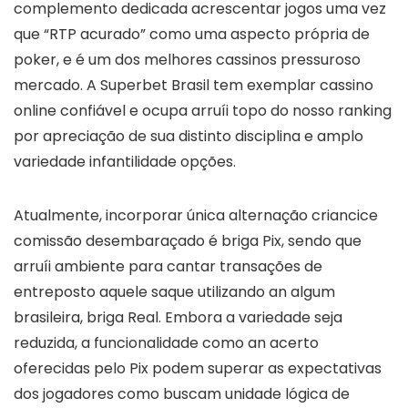
complemento dedicada acrescentar jogos uma vez
que “RTP acurado” como uma aspecto própria de
poker, e é um dos melhores cassinos pressuroso
mercado. A Superbet Brasil tem exemplar cassino
online confiável e ocupa arruíi topo do nosso ranking
por apreciação de sua distinto disciplina e amplo
variedade infantilidade opções.
Atualmente, incorporar única alternação criancice
comissão desembaraçado é briga Pix, sendo que
arruíi ambiente para cantar transações de
entreposto aquele saque utilizando an algum
brasileira, briga Real. Embora a variedade seja
reduzida, a funcionalidade como an acerto
oferecidas pelo Pix podem superar as expectativas
dos jogadores como buscam unidade lógica de