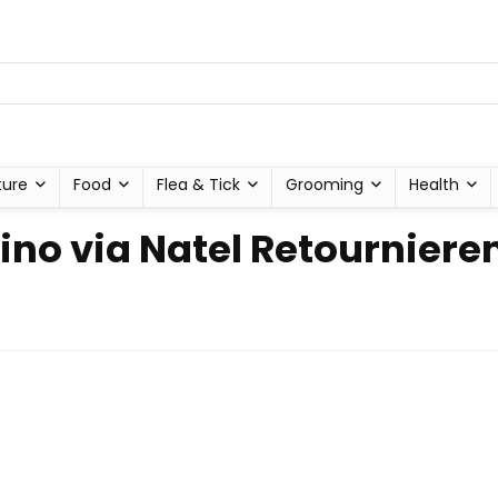
ture
Food
Flea & Tick
Grooming
Health
no via Natel Retourniere