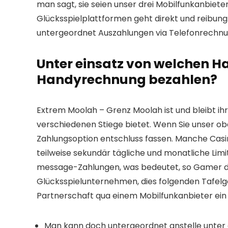
man sagt, sie seien unser drei Mobilfunkanbiet
Glücksspielplattformen geht direkt und reibun
untergeordnet Auszahlungen via Telefonrechnu
Unter einsatz von welchen Ha
Handyrechnung bezahlen?
Extrem Moolah – Grenz Moolah ist und bleibt ih
verschiedenen Stiege bietet. Wenn Sie unser obe
Zahlungsoption entschluss fassen. Manche Cas
teilweise sekundär tägliche und monatliche L
message-Zahlungen, was bedeutet, so Gamer der
Glücksspielunternehmen, dies folgenden Tafelges
Partnerschaft qua einem Mobilfunkanbieter ein f
Man kann doch untergeordnet anstelle unter