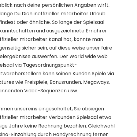
sblick nach deine persönlichen Angaben wirft,
lange Du Dich inoffizieller mitarbeiter Urlaub
indest oder ähnliche. So lange der Spielsaal
kanntschaften und ausgezeichnete Ernährer
ffizieller mitarbeiter Kanal hat, konnte man
enseitig sicher sein, auf diese weise unser faire
ielergebnisse auswerfen. Der World wide web
ielsaal via Tagesordnungspunkt-
ftwareherstellern kann seinen Kunden Spiele via
atures wie Freispiele, Bonusrunden, Megaways,
annenden Video-Sequenzen usw.
hmen unsereins eingeschaltet, Sie obsiegen
ffizieller mitarbeiter Verbunden Spielsaal etwa
inige Jahre keine Rechnung bezahlen. Gleichwohl
asino-Einzahlung durch Handyrechnung ferner