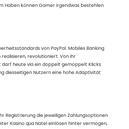
em Haben können Gamer irgendwas bestehlen
erheitsstandards von PayPal. Mobiles Banking
lisieren, revolutioniert. Von ihr
darf heute via ein doppelt gemoppelt Klicks
ng diesseitigen Nutzern eine hohe Adaptivität
hr Registrierung die jeweiligen Zahlungsoptionen
beiter Kasino qua Natel einlösen hinter vermögen,