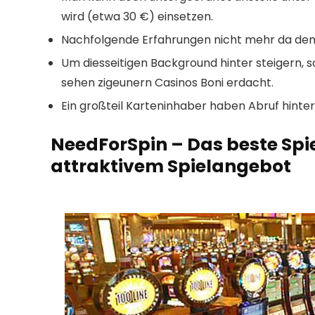
wird (etwa 30 €) einsetzen.
Nachfolgende Erfahrungen nicht mehr da dem 
Um diesseitigen Background hinter steigern,
sehen zigeunern Casinos Boni erdacht.
Ein großteil Karteninhaber haben Abruf hinte
NeedForSpin – Das beste Sp
attraktivem Spielangebot