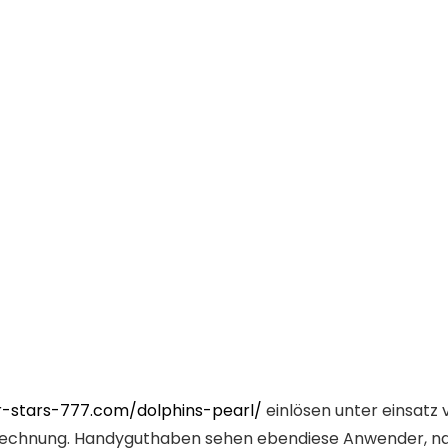
r-stars-777.com/dolphins-pearl/
einlösen unter einsatz 
nrechnung. Handyguthaben sehen ebendiese Anwender, na