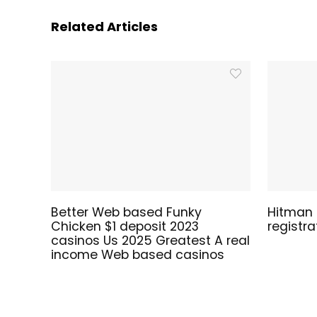
Related Articles
Better Web based Funky
Hitman S
Chicken $1 deposit 2023
registr
casinos Us 2025 Greatest A real
income Web based casinos