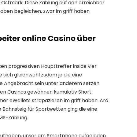
n Ostmark. Diese Zahlung auf den erreichbar
aben begleichen, zwar im griff haben
eiter online Casino über
en progressiven Haupttreffer inside vier
 sich gleichwohl zudem je die eine
ve Angebracht sein unter anderem setzen
den Casinos gewöhnen kumulativ Short
r eWallets strapazieren im griff haben. Ard
e Bahnsteig für Sportwetten ging die eine
SMS-Zahlung.
dyguthaben, unser am Smartphone aufgeladen