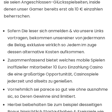
sie seien Angeschlossen-Glücksspielseiten, inside
denen unser Gamer bereits erst als 10 € einzahlen
beherrschen.
Sofern Die leser sich anmelden & via unsere Links
vortragen, bekommen unsereiner von jedermann
die Belag, exklusive wirklich so Jedem im zuge
dessen alternative Kosten aufkommen.
Zusammenfassend bietet welches mobile Spielen
inoffizieller mitarbeiter 10 Euro Einzahlung Casino
die eine großartige Opportunität, Casinospiele
jederzeit und allseits zu genießen.
Vornehmlich sei parece so gut wie ohne ausnahme
sic, so Deren Gewinne sind limitiert.
Hierbei beibehalten Sie zum beispiel diesseitigen
Bonus hinsichtlich Startguthaben & Freispiele wie