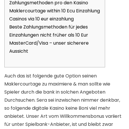
Zahlungsmethoden pro den Kasino
Maklercourtage within 10 Ecu Einzahlung
Casinos via 10 eur einzahlung
Beste Zahlungsmethoden für jedes
Einzahlungen nicht früher als 10 Eur
MasterCard/Visa – unser sicherere
Aussicht
Auch das ist folgende gute Option seinen
Maklercourtage zu maximiere & man sollte wie
Spieler durch die bank in solchen Angeboten
Durchsuchen. Sera sei inzwischen nimmer denkbar,
so folgende digitale Kasino keine Boni viel mehr
anbietet. Unser Art vom Willkommensbonus variiert
für unter Spielbank-Anbieter, ist und bleibt zwar