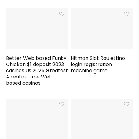
Better Web based Funky
Hitman Slot Roulettino
Chicken $1 deposit 2023
login registration
casinos Us 2025 Greatest
machine game
A real income Web
based casinos