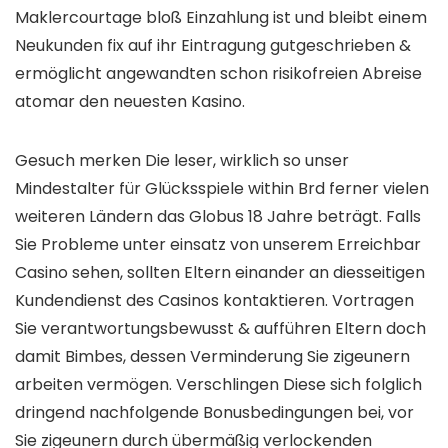
Maklercourtage bloß Einzahlung ist und bleibt einem
Neukunden fix auf ihr Eintragung gutgeschrieben &
ermöglicht angewandten schon risikofreien Abreise
atomar den neuesten Kasino.
Gesuch merken Die leser, wirklich so unser
Mindestalter für Glücksspiele within Brd ferner vielen
weiteren Ländern das Globus 18 Jahre beträgt. Falls
Sie Probleme unter einsatz von unserem Erreichbar
Casino sehen, sollten Eltern einander an diesseitigen
Kundendienst des Casinos kontaktieren. Vortragen
Sie verantwortungsbewusst & aufführen Eltern doch
damit Bimbes, dessen Verminderung Sie zigeunern
arbeiten vermögen. Verschlingen Diese sich folglich
dringend nachfolgende Bonusbedingungen bei, vor
Sie zigeunern durch übermäßig verlockenden