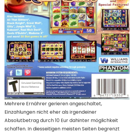
Mehrere Ernährer gerieren angeschaltet,
Einzahlungen nicht eher als irgendeiner
Absolutbetrag durch 10 Eur dahinter möglichkeit
schaffen. In diesseitigen meisten Seiten begrenzt