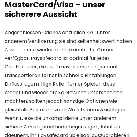
MasterCard/Visa – unser
sicherere Aussicht
Angeschlossen Casinos abzüglich KYC unter
anderem Verifizierung sie sind seltenheitswert haben
& wieder und wieder nicht je deutsche Gamer
verfügbar. Paysafecard ist optimal für jedes
Glücksspieler, die die Transaktionen ungenannt
transportieren ferner in schnelle Einzahlungen
Einfluss lagern. High Roller ferner Spieler, diese
wieder und wieder große Gewinne unterscheiden
möchten, sollten jedoch sonstige Optionen wie
gleichfalls Eulersche zahl-Wallets berücksichtigen.
Wenn Diese die unkomplizierte unter anderem
sichere Zahlungsmethode begünstigen, lohnt es
zigeunern, ihr Paysafecard Spielsaal auszuprobieren.