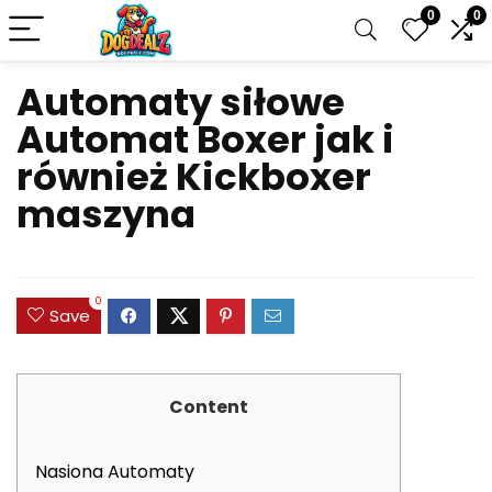
0
0
Automaty siłowe
Automat Boxer jak i
również Kickboxer
maszyna
0
Save
Content
Nasiona Automaty