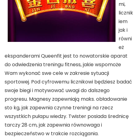
mi,
licznik
iem
jak i
równi
eż
ekspanderami Queenfit jest to nowatorskie aparat
do odwiedzenia treningu fitness, jakie wspomoże
Wam wykonać swe cele w zakresie sytuacji
sportowej. Pod cyfrowemu licznikowi będziesz badać
swoje biegi i motywować uwagi do dalszego
progresu. Magnesy zapewniają maks. obładowanie
sto kg, jak zapewnia czynne treningi na rzecz
wszystkich pułapu wiedzy. Twister posiada średnicę
tarczy 28 cm, jak zapewnia równowaga i
bezpieczeństwo w trakcie rozciągania.