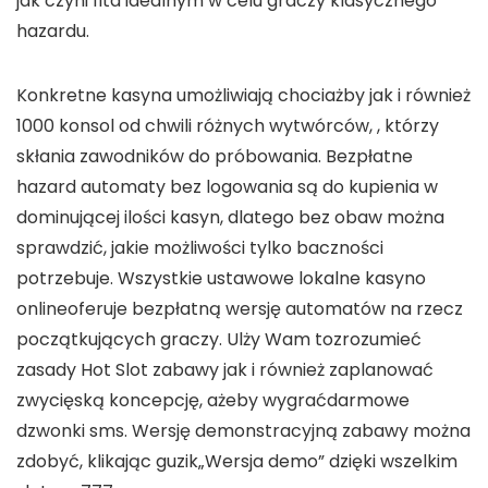
jak czyni fita idealnym w celu graczy klasycznego
hazardu.
Konkretne kasyna umożliwiają chociażby jak i również
1000 konsol od chwili różnych wytwórców, , którzy
skłania zawodników do próbowania. Bezpłatne
hazard automaty bez logowania są do kupienia w
dominującej ilości kasyn, dlatego bez obaw można
sprawdzić, jakie możliwości tylko baczności
potrzebuje. Wszystkie ustawowe lokalne kasyno
onlineoferuje bezpłatną wersję automatów na rzecz
początkujących graczy. Ulży Wam tozrozumieć
zasady Hot Slot zabawy jak i również zaplanować
zwycięską koncepcję, ażeby wygraćdarmowe
dzwonki sms. Wersję demonstracyjną zabawy można
zdobyć, klikając guzik„Wersja demo” dzięki wszelkim