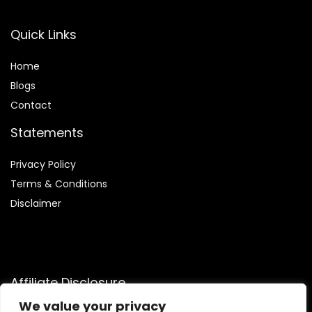
Quick Links
Home
Blog
s
Contact
Statements
Privacy Policy
Terms & Conditions
Disclaimer
Affiliate Disclosure
We value your privacy