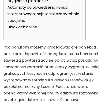
oryginalne pieniądze?
Automaty do odwiedzenia konsol
internetowego: najistotniejsze symbole
specjalne
Blackjack online
Pod bonusom możemy procedować grę poniekąd
po utracie depozytu. Choć żądania ruchu bonusami
zawierają powtarzający się obrót, wciąż posiadamy
sposobność zamienić premia przy wygraną. W całej
gratisowych kasynach nadprogram jest w stanie
występować w formie wirtualnych żetonów dzięki
bezpłatne maszyny kasyno.
Pod starcie warto
ocenić wzory wybranej gry, by całkowita rozgrywka
przebiegała dobrze jak i również fachowo.