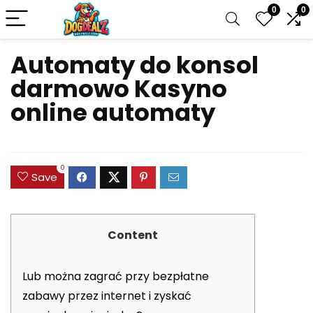
0
0
Automaty do konsol
darmowo Kasyno
online automaty
0
Save
Content
Lub można zagrać przy bezpłatne
zabawy przez internet i zyskać