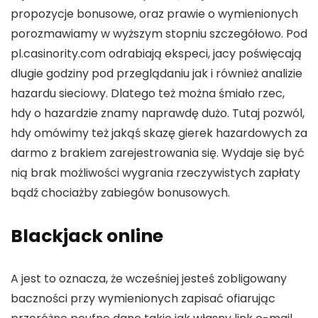
propozycje bonusowe, oraz prawie o wymienionych
porozmawiamy w wyższym stopniu szczegółowo. Pod
pl.casinority.com odrabiają ekspeci, jacy poświęcają
dlugie godziny pod przeglądaniu jak i również analizie
hazardu sieciowy. Dlatego też można śmiało rzec,
hdy o hazardzie znamy naprawdę dużo. Tutaj pozwól,
hdy omówimy też jakąś skazę gierek hazardowych za
darmo z brakiem zarejestrowania się. Wydaje się być
nią brak możliwości wygrania rzeczywistych zapłaty
bądź chociażby zabiegów bonusowych.
Blackjack online
A jest to oznacza, że wcześniej jesteś zobligowany
baczności przy wymienionych zapisać ofiarując