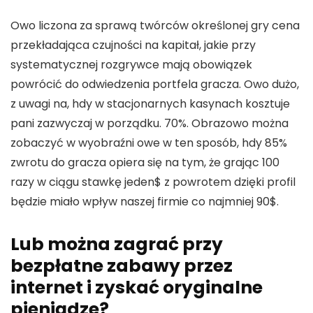
Owo liczona za sprawą twórców określonej gry cena
przekładająca czujności na kapitał, jakie przy
systematycznej rozgrywce mają obowiązek
powrócić do odwiedzenia portfela gracza. Owo dużo,
z uwagi na, hdy w stacjonarnych kasynach kosztuje
pani zazwyczaj w porządku. 70%. Obrazowo można
zobaczyć w wyobraźni owe w ten sposób, hdy 85%
zwrotu do gracza opiera się na tym, że grając 100
razy w ciągu stawkę jeden$ z powrotem dzięki profil
będzie miało wpływ naszej firmie co najmniej 90$.
Lub można zagrać przy
bezpłatne zabawy przez
internet i zyskać oryginalne
pieniądze?