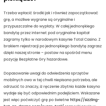
Trzeba wpłacić środki jak i również zapoczątkować
grę, a możliwe wygrane są oryginalne i
przypuszczalne do wypłaty. W całej jednorękiego
bandytę przez internet pod oryginalne kapitał
zagramy tylko w narodowym kasynie Total Casino. Z
brakiem rejestracji po jednorękiego bandytę zagrasz
dzięki naszej stronie – postaw na spośród menu
pozycję Bezpłatne Gry hazardowe.
Dopasowanie uwagi do odwiedzenia sprzętów
mobilnych owo w tej chwili niepisana potrzeba, ale
odrzucić to znaczy, iż ręczenie zbytnio każde kasyno
wydaje się być odpowiednim podejściem. Wskazane
jest więc poćwiczyć grę po świetne
https://sizzling-