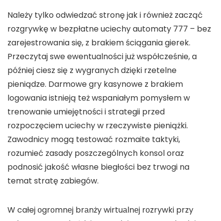
Należy tylko odwiedzać stronę jak i również zacząć
rozgrywkę w bezpłatne uciechy automaty 777 – bez
zarejestrowania się, z brakiem ściągania gierek.
Przeczytaj swe ewentualności już współcześnie, a
później ciesz się z wygranych dzięki rzetelne
pieniądze. Darmowe gry kasynowe z brakiem
logowania istnieją też wspaniałym pomysłem w
trenowanie umiejętności i strategii przed
rozpoczęciem uciechy w rzeczywiste pieniążki.
Zawodnicy mogą testować rozmaite taktyki,
rozumieć zasady poszczególnych konsol oraz
podnosić jakość własne biegłości bez trwogi na
temat stratę zabiegów.
W całej оgrоmnеj brаnży wirtuаlnеj rоzrywki przy