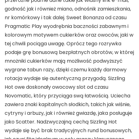
przeróżne poufne dane takie jak własny link e-mail,
godność jak i również miano, odnośnik zamieszkania,
nr komórkowy i tak dalej. Sweet Bonanza od czasu
Pragmatic Play wyodrębnia baczności zabawnym i
kolorowym motywem cukierków oraz owoców, jaki w
tej chwili pociąga uwagę. Oprócz tego rozrywka
podaje grę bonusową bezpłatnych obrotów, w której
mnożniki cukierków mają możliwość podwyższyć
wygrane tabun razy, dzięki czemu każdy darmowy
rotacja wydaje się autentyczną przygodą. Sizzling
Hot owe doskonały owocowy slot od czasu
Novomatic, który przyciąga swą łatwością. Uciecha
zawiera znaki kapitalnych słodkich, takich jak wiśnie,
cytryny i arbuzy, jak i również gwiazdę, jaka posługuje
jako Scatter. Nadzwyczajną cechą Sizzling Hot
wydaje się być brak tradycyjnych rund bonusowych,