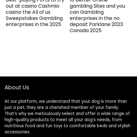
out at casino Cashmio
gambling Sites and you
casino the All of us
can Gambling
Sweepstakes Gambling
enterprises in the no
enterprises in the 2025
deposit Parklane 2023
Canada 2025
About Us
At our platform, we understand that your dog is more than
just a pet; they are a cherished member of your family.
That’s why we meticulously select and offer a wide range of
high-quality products to meet all your dog’s needs, from
nutritious food and fun toys to comfortable beds and stylish
accessories.