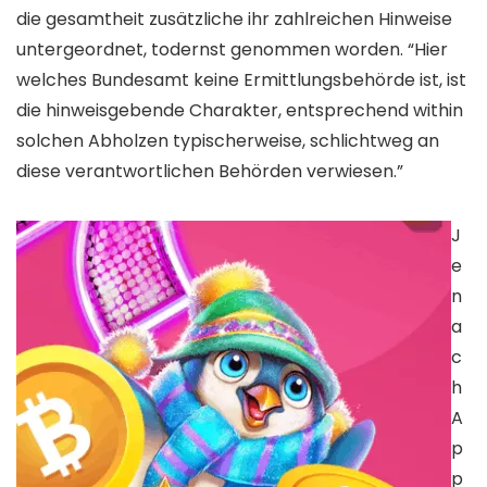
die gesamtheit zusätzliche ihr zahlreichen Hinweise
untergeordnet, todernst genommen worden. “Hier
welches Bundesamt keine Ermittlungsbehörde ist, ist
die hinweisgebende Charakter, entsprechend within
solchen Abholzen typischerweise, schlichtweg an
diese verantwortlichen Behörden verwiesen.”
J
e
n
a
c
h
A
p
p