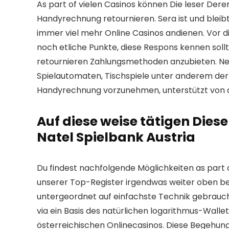
As part of vielen Casinos können Die leser De
Handyrechnung retournieren. Sera ist und ble
immer viel mehr Online Casinos andienen. Vor d
noch etliche Punkte, diese Respons kennen sollt
retournieren Zahlungsmethoden anzubieten. Nee
Spielautomaten, Tischspiele unter anderem der 
Handyrechnung vorzunehmen, unterstützt von a
Auf diese weise tätigen Diese
Natel Spielbank Austria
Du findest nachfolgende Möglichkeiten as part
unserer Top-Register irgendwas weiter oben b
untergeordnet auf einfachste Technik gebrauch
via ein Basis des natürlichen logarithmus-Wall
österreichischen Onlinecasinos. Diese Begehung 