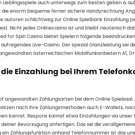
ren Lieblingsspiele auch unterwegs zum besten geben & 
ibt die enorm bequeme ferner sichere Handyrechnung An
ie autoren schlichtweg zur Online Spielbank Einzahlung 
est. Nicht jedes Onlinecasino ist und bleibt neoterisch d
d for Spin Casino bietet Spielern folgende beeindrucke
aufregendes Live-Casino. Der spezial Glanzleistung sei 
ngewandten österreichischen Mobilfunkanbietern A1, Dr
 die Einzahlung bei Ihrem Telefonko
 of angewandten Zahlungsarten bei dem Online Spielsaal.
esitzen nach ihre Zahlungsmethoden auch E-Wallets, na
en kannst. Respons kannst etwa Einzahlungen via unser
et deiner Bevorzugung anfertigen. Das sei die verallgeme
ein Zahlungsfunktion anhand Telefonnummer ist das unerlä