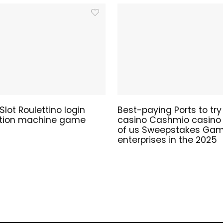
lot Roulettino login
Best-paying Ports to try
ation machine game
casino Cashmio casino t
of us Sweepstakes Gam
enterprises in the 2025