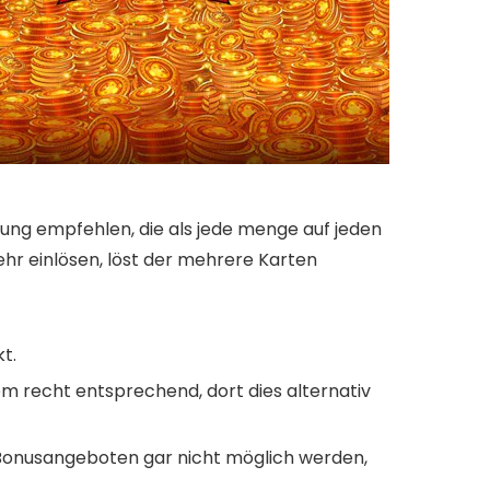
sung empfehlen, die als jede menge auf jeden
mehr einlösen, löst der mehrere Karten
t.
m recht entsprechend, dort dies alternativ
n Bonusangeboten gar nicht möglich werden,