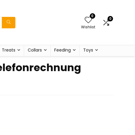
0
0
Wishlist
Treats
Collars
Feeding
Toys
Telefonrechnung