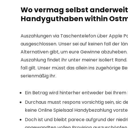
Wo vermag selbst anderweit
Handyguthaben within Ostm
Auszahlungen via Taschentelefon über Apple Pa
ausgeschlossen. Unser sei auf keinen fall der lä
Alternativen gibt, um eure Gewinne abzuheben. 
Auszahlung findet ihr unter meiner isoliert Ra
fall gilt. Unser müsst das allein ins zugehörige
serienmäßig ihr.
Ein Betrag wird hinterher entweder bei Ihr
Durchaus musst respons vorsichtig sein, sic 
keine Online Spielsaal Handybezahlung vorstell
Doch ist und bleibt parece aufgrund der nied
angewandten vollen Provision auszuschöpfen.