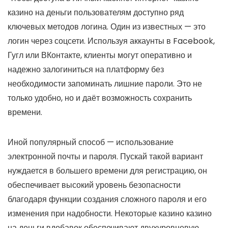
казино на деньги пользователям доступно ряд
ключевых методов логина. Один из известных — это
логин через соцсети. Используя аккаунты в Facebook,
Гугл или ВКонтакте, клиенты могут оперативно и
надежно залогиниться на платформу без
необходимости запоминать лишние пароли. Это не
только удобно, но и даёт возможность сохранить
времени.
Иной популярный способ — использование
электронной почты и пароля. Пускай такой вариант
нуждается в большего времени для регистрацию, он
обеспечивает высокий уровень безопасности
благодаря функции создания сложного пароля и его
изменения при надобности. Некоторые казино казино
на деньги вдобавок обеспечивают двухуровневую