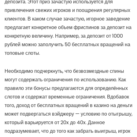
депозита. Этот приз зачастую используется для
привлечения свежих игроков и поощрения регулярных
клиентов. В каком случае зачастую, игорное заведение
предлагает конкретное объем фриспинов за депозит на
конкретную величину. Например, за депозит от 1000
рублей можно заполучить 50 бесплатных вращений на
топовые слоты.
Необходимо подчеркнуть, что безвозмездные спины
могут содержать ограничения по использованию. Как
правило эти бонусы предлагаются для определённых
слотов и содержат временные ограничения. Вдобавок
того, доход от бесплатных вращений в казино на деньги
может подвергаться вэйджеру — условию по отыгрышу,
который варьируется от 20x до 40x. Данное
подразумевает, что до того как забрать выигрыш, игрок