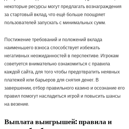
некоторые ресурсы могут предлагать вознаграждения
за стартовый вклад, что ещё больше поощряет
пользователей запускать с минимальных сумм.
Постижение требований и положений вклада
наименьшего взноса способствует избежать
негативных неожиданностей в перспективе. Игрокам
советуется внимательно ознакомиться с правила
каждой сайта, для того чтобы предотвратить неявных
платежей или барьеров для снятия денег. В
завершении, отбор правильного казино и осознание его
правил помогут насладиться игрой и повысить шансы
на везение.
Выплата выигрышей: правила и