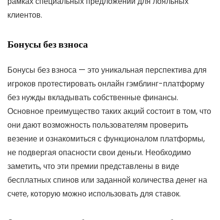
рамках специальных предложений для лояльных
клиентов.
Бонусы без взноса
Бонусы без взноса — это уникальная перспектива для
игроков протестировать онлайн гэмблинг-платформу
без нужды вкладывать собственные финансы.
Основное преимущество таких акций состоит в том, что
они дают возможность пользователям проверить
везение и ознакомиться с функционалом платформы,
не подвергая опасности свои деньги. Необходимо
заметить, что эти премии представлены в виде
бесплатных спинов или заданной количества денег на
счете, которую можно использовать для ставок.