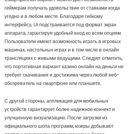
геймерам получать удовольствие от ставками когда
угодно и в любом месте. Благодаря гибкому
интерфейсу, UI подстраивается под формат экран
аппарата, гарантируя удобный вход ко всем опциям.
Пользователи имеют возможность играть в игровых
машинах, настольных играх и в том числе в онлайн
трансляциях с живыми ведущими. Следует отметить,
что портативная вариант казино онлайн на деньги не
требует скачивания и достижима через любой веб-
обозреватель на смартфоне или планшете.
С другой стороны, аппликация для мобильных
устройств гарантирует более надежное коннект и
улучшенную визуализацию. После загрузки из
официального шопа программ, юзеры добывают