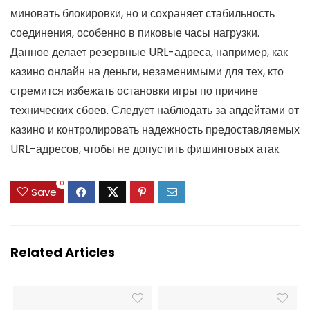
миновать блокировки, но и сохраняет стабильность
соединения, особенно в пиковые часы нагрузки.
Данное делает резервные URL-адреса, например, как
казино онлайн на деньги, незаменимыми для тех, кто
стремится избежать остановки игры по причине
технических сбоев. Следует наблюдать за апдейтами от
казино и контролировать надежность предоставляемых
URL-адресов, чтобы не допустить фишинговых атак.
0
Save
Related Articles