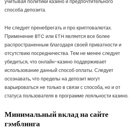
учитывая политики казино и предпочтительного
способа депозита.
Не следует пренебрегать и про криптовалютах.
Применение BTC или ETH является все более
распространенным благодаря своей приватности и
отсутствию посредничества. Тем не менее следует
убедиться, что онлайн-казино поддерживает
использование данный способ оплаты. Следует
осознавать, что пределы на депозит могут
варьироваться не только в связи с способа, но и от
статуса пользователя в программе лояльности казино.
Минимальный вклад на сайте
гэмблинга