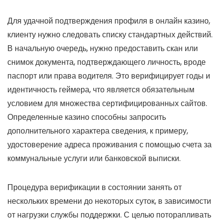
Для удачной подтверждения профиля в онлайн казино,
клиенту нужно следовать списку стандартных действий.
В начальную очередь, нужно предоставить скан или
снимок документа, подтверждающего личность, вроде
паспорт или права водителя. Это верифицирует годы и
идентичность геймера, что является обязательным
условием для множества сертифицированных сайтов.
Определенные казино способны запросить
дополнительного характера сведения, к примеру,
удостоверение адреса проживания с помощью счета за
коммунальные услуги или банковской выписки.
Процедура верификации в состоянии занять от
нескольких времени до некоторых суток, в зависимости
от нагрузки службы поддержки. С целью поторапливать