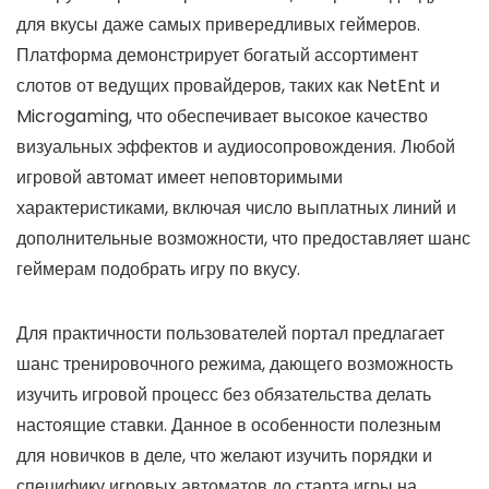
для вкусы даже самых привередливых геймеров.
Платформа демонстрирует богатый ассортимент
слотов от ведущих провайдеров, таких как NetEnt и
Microgaming, что обеспечивает высокое качество
визуальных эффектов и аудиосопровождения. Любой
игровой автомат имеет неповторимыми
характеристиками, включая число выплатных линий и
дополнительные возможности, что предоставляет шанс
геймерам подобрать игру по вкусу.
Для практичности пользователей портал предлагает
шанс тренировочного режима, дающего возможность
изучить игровой процесс без обязательства делать
настоящие ставки. Данное в особенности полезным
для новичков в деле, что желают изучить порядки и
специфику игровых автоматов до старта игры на