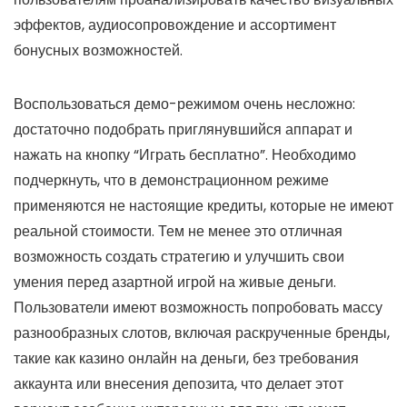
эффектов, аудиосопровождение и ассортимент
бонусных возможностей.
Воспользоваться демо-режимом очень несложно:
достаточно подобрать приглянувшийся аппарат и
нажать на кнопку “Играть бесплатно”. Необходимо
подчеркнуть, что в демонстрационном режиме
применяются не настоящие кредиты, которые не имеют
реальной стоимости. Тем не менее это отличная
возможность создать стратегию и улучшить свои
умения перед азартной игрой на живые деньги.
Пользователи имеют возможность попробовать массу
разнообразных слотов, включая раскрученные бренды,
такие как казино онлайн на деньги, без требования
аккаунта или внесения депозита, что делает этот