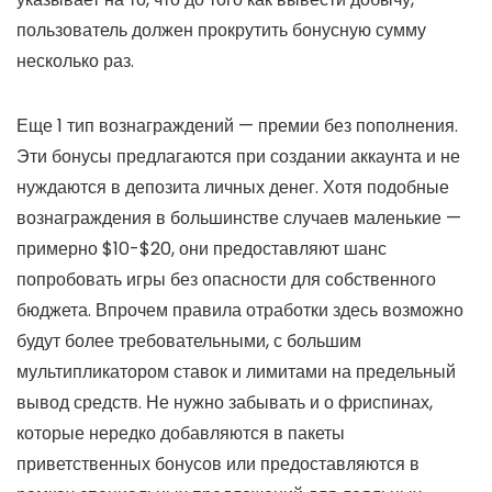
пользователь должен прокрутить бонусную сумму
несколько раз.
Еще 1 тип вознаграждений — премии без пополнения.
Эти бонусы предлагаются при создании аккаунта и не
нуждаются в депозита личных денег. Хотя подобные
вознаграждения в большинстве случаев маленькие —
примерно $10-$20, они предоставляют шанс
попробовать игры без опасности для собственного
бюджета. Впрочем правила отработки здесь возможно
будут более требовательными, с большим
мультипликатором ставок и лимитами на предельный
вывод средств. Не нужно забывать и о фриспинах,
которые нередко добавляются в пакеты
приветственных бонусов или предоставляются в