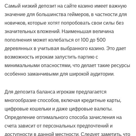
Самый низкий депозит на сайте казино имеет важную
значение для большинства геймеров, в частности для
новичков, которые хотят попробовать свои силы без
значительных вложений. Наименьшая величина
пополнения может колебаться от 100 до 500
деревянных в учитывая выбранного казино. Это дает
возможность игрокам запустить партию с
минимальными опасностями, что делает такие ресурсы
особенно заманчивыми для широкой аудитории.
Для депозита баланса игрокам предлагается
многообразие способов, включая кредитные карты,
цифровые кошельки и даже цифровые валюты.
Определение оптимального способа зачисления на
счета зависит от персональных предпочтений и
доступности в данной местности. Следует заметить, что