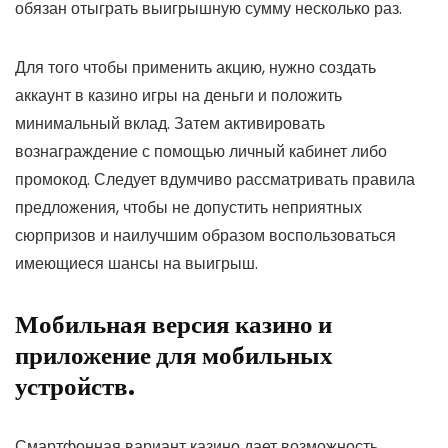
обязан отыграть выигрышную сумму несколько раз.
Для того чтобы применить акцию, нужно создать
аккаунт в казино игры на деньги и положить
минимальный вклад. Затем активировать
вознаграждение с помощью личный кабинет либо
промокод. Следует вдумчиво рассматривать правила
предложения, чтобы не допустить неприятных
сюрпризов и наилучшим образом воспользоваться
имеющиеся шансы на выигрыш.
Мобильная версия казино и
приложение для мобильных
устройств.
Смартфонная вариант казино дает возможность