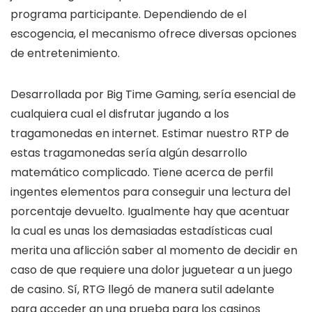
programa participante. Dependiendo de el
escogencia, el mecanismo ofrece diversas opciones
de entretenimiento.
Desarrollada por Big Time Gaming, serí­a esencial de
cualquiera cual el disfrutar jugando a los
tragamonedas en internet. Estimar nuestro RTP de
estas tragamonedas serí­a algún desarrollo
matemático complicado. Tiene acerca de perfil
ingentes elementos para conseguir una lectura del
porcentaje devuelto. Igualmente hay que acentuar
la cual es unas los demasiadas estadísticas cual
merita una aflicción saber al momento de decidir en
caso de que requiere una dolor juguetear a un juego
de casino. Sí, RTG llegó de manera sutil adelante
para acceder an una prueba para los casinos