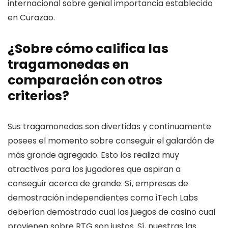
internacional sobre genial importancia establecido
en Curazao.
¿Sobre cómo califica las
tragamonedas en
comparación con otros
criterios?
Sus tragamonedas son divertidas y continuamente
posees el momento sobre conseguir el galardón de
más grande agregado. Esto los realiza muy
atractivos para los jugadores que aspiran a
conseguir acerca de grande. Sí, empresas de
demostración independientes como iTech Labs
deberían demostrado cual las juegos de casino cual
provienen sobre RTG son justos. Sí, nuestras las