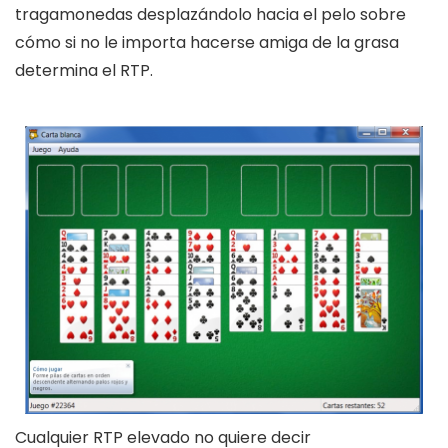
tragamonedas desplazándolo hacia el pelo sobre
cómo si no le importa hacerse amiga de la grasa
determina el RTP.
Cualquier RTP elevado no quiere decir