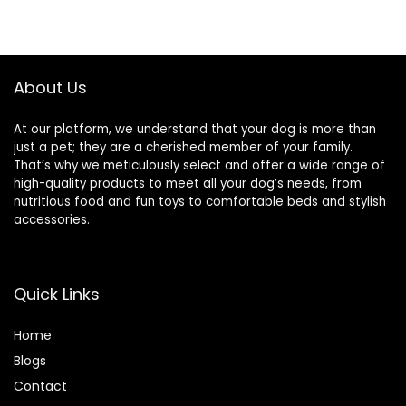
About Us
At our platform, we understand that your dog is more than
just a pet; they are a cherished member of your family.
That’s why we meticulously select and offer a wide range of
high-quality products to meet all your dog’s needs, from
nutritious food and fun toys to comfortable beds and stylish
accessories.
Quick Links
Home
Blog
s
Contact