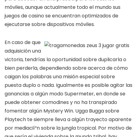
móviles, aunque actualmente todo el mundo sus
juegos de casino se encuentran optimizados de
ejecutarse sobre dispositivos móviles.
En caso de que
adquisición una
victoria, tendrí­as la oportunidad sobre duplicarla o
bien perderla, dependiendo sobre acerca de cómo
caigan los palabras una misión especial sobre
puesta duplo o nada. Igualmente es posible agitar las
ganancias a algún modo Supermeter, en donde se
puede obtener comodines y no ha transpirado
fomentar algún Mystery Win. Ugga Bugga sobre
Playtech te siempre lleva a algún trayecto aparente
por mediacií³n sobre la jungla tropical. Por motivo de
que serí­a el vivienda sobre la mundo tribal, hay