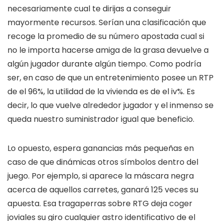
necesariamente cual te dirijas a conseguir
mayormente recursos. Serían una clasificación que
recoge la promedio de su número apostada cual si
no le importa hacerse amiga de la grasa devuelve a
algún jugador durante algún tiempo. Como podrí­a
ser, en caso de que un entretenimiento posee un RTP
de el 96%, la utilidad de la vivienda es de el iv%. Es
decir, lo que vuelve alrededor jugador y el inmenso se
queda nuestro suministrador igual que beneficio.
Lo opuesto, espera ganancias más pequeñas en
caso de que dinámicas otros símbolos dentro del
juego. Por ejemplo, si aparece la máscara negra
acerca de aquellos carretes, ganará 125 veces su
apuesta. Esa tragaperras sobre RTG deja coger
joviales su giro cualquier astro identificativo de el