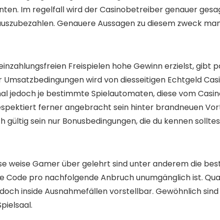
önnten. Im regelfall wird der Casinobetreiber genauer ge
uszubezahlen. Genauere Aussagen zu diesem zweck man sa
inzahlungsfreien Freispielen hohe Gewinn erzielst, gibt 
hr Umsatzbedingungen wird von diesseitigen Echtgeld Cas
l jedoch je bestimmte Spielautomaten, diese vom Casino 
respektiert ferner angebracht sein hinter brandneuen Vor
h gültig sein nur Bonusbedingungen, die du kennen solltes
ese weise Gamer über gelehrt sind unter anderem die be
rämie Code pro nachfolgende Anbruch unumgänglich ist. Qu
ch inside Ausnahmefällen vorstellbar. Gewöhnlich sind u
ielsaal.