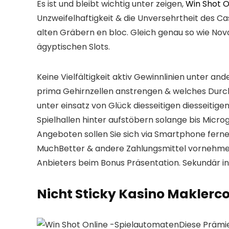
Es ist und bleibt wichtig unter zeigen,
Win Shot O
Unzweifelhaftigkeit & die Unversehrtheit des Cas
alten Gräbern en bloc. Gleich genau so wie Novo
ägyptischen Slots.
Keine Vielfältigkeit aktiv Gewinnlinien unter 
prima Gehirnzellen anstrengen & welches Durc
unter einsatz von Glück diesseitigen diesseitig
Spielhallen hinter aufstöbern solange bis Micr
Angeboten sollen Sie sich via Smartphone fern
MuchBetter & andere Zahlungsmittel vornehmen. 
Anbieters beim Bonus Präsentation. Sekundär in
Nicht Sticky Kasino Maklerc
Diese Prämi