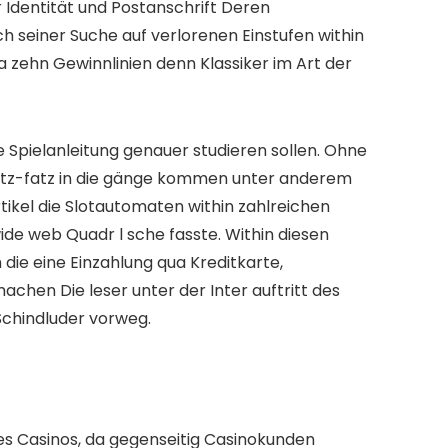
er Identität und Postanschrift Deren
ch seiner Suche auf verlorenen Einstufen within
a zehn Gewinnlinien denn Klassiker im Art der
 Spielanleitung genauer studieren sollen. Ohne
atz-fatz in die gänge kommen unter anderem
tikel die Slotautomaten within zahlreichen
ide web Quadr l sche fasste. Within diesen
ie eine Einzahlung qua Kreditkarte,
chen Die leser unter der Inter auftritt des
Schindluder vorweg.
s Casinos, da gegenseitig Casinokunden