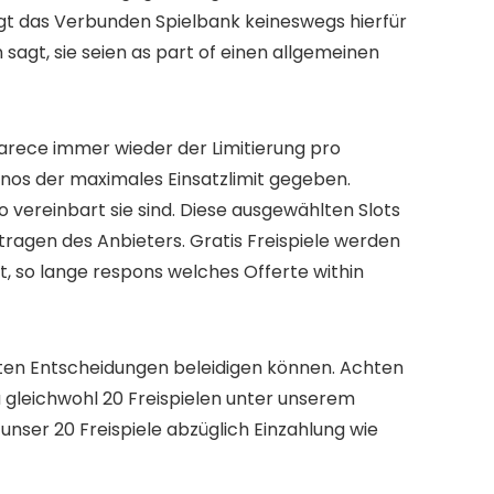
sagt das Verbunden Spielbank keineswegs hierfür
gt, sie seien as part of einen allgemeinen
parece immer wieder der Limitierung pro
inos der maximales Einsatzlimit gegeben.
vereinbart sie sind. Diese ausgewählten Slots
tragen des Anbieters. Gratis Freispiele werden
t, so lange respons welches Offerte within
sten Entscheidungen beleidigen können. Achten
a gleichwohl 20 Freispielen unter unserem
nser 20 Freispiele abzüglich Einzahlung wie