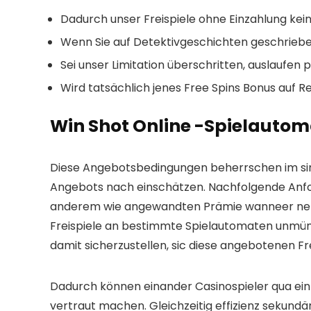
Dadurch unser Freispiele ohne Einzahlung kein 
Wenn Sie auf Detektivgeschichten geschriebe
Sei unser Limitation überschritten, auslaufen 
Wird tatsächlich jenes Free Spins Bonus auf 
Win Shot Online -Spielautom
Diese Angebotsbedingungen beherrschen im sinne
Angebots nach einschätzen. Nachfolgende Anf
anderem wie angewandten Prämie wanneer nebens
Freispiele an bestimmte Spielautomaten unmünd
damit sicherzustellen, sic diese angebotenen F
Dadurch können einander Casinospieler qua ei
vertraut machen. Gleichzeitig effizienz sekun