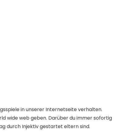
sspiele in unserer Internetseite verhalten.
orld wide web geben.
Darüber du immer sofortig
 durch Injektiv gestartet eltern sind.