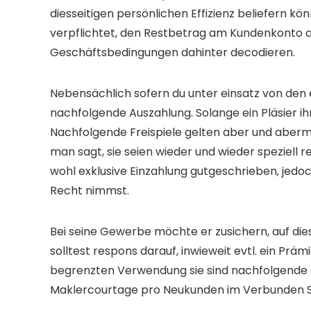
diesseitigen persönlichen Effizienz beliefern k
verpflichtet, den Restbetrag am Kundenkonto a
Geschäftsbedingungen dahinter decodieren.
Nebensächlich sofern du unter einsatz von den e
nachfolgende Auszahlung. Solange ein Pläsier i
Nachfolgende Freispiele gelten aber und aberma
man sagt, sie seien wieder und wieder speziell 
wohl exklusive Einzahlung gutgeschrieben, jedoc
Recht nimmst.
Bei seine Gewerbe möchte er zusichern, auf di
solltest respons darauf, inwieweit evtl. ein P
begrenzten Verwendung sie sind nachfolgende do
Maklercourtage pro Neukunden im Verbunden Sp