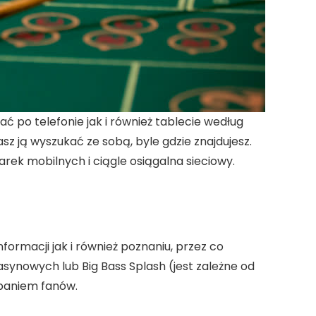
ć po telefonie jak i również tablecie według
asz ją wyszukać ze sobą, byle gdzie znajdujesz.
ek mobilnych i ciągle osiągalna sieciowy.
nformacji jak i również poznaniu, przez co
ynowych lub Big Bass Splash (jest zależne od
obaniem fanów.