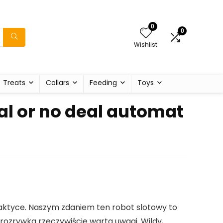
0
0
Wishlist
Treats
Collars
Feeding
Toys
eal or no deal automat
praktyce. Naszym zdaniem ten robot slotowy to
 rozrywka rzeczywiście warta uwagi.
Wildy,