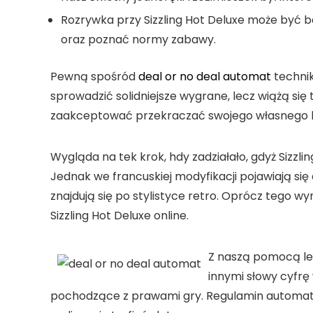
Rozrywka przy Sizzling Hot Deluxe może być b
oraz poznać normy zabawy.
Pewną spośród
deal or no deal automat
technik
sprowadzić solidniejsze wygrane, lecz wiążą się
zaakceptować przekraczać swojego własnego 
Wygląda na tek krok, hdy zadziałało, gdyż Sizzl
Jednak we francuskiej modyfikacji pojawiają 
znajdują się po stylistyce retro. Oprócz tego wy
Sizzling Hot Deluxe online.
Z naszą pomocą lep
innymi słowy cyfr
pochodzące z prawami gry. Regulamin automatu