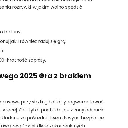
enia rozrywki, w jakim wolno spędzić
o fortuny.
uj jak i również raduj się grą.
o.
000-krotność zapłaty.
towego 2025 Gra z brakiem
 bonusowe przy sizzling hot aby zagwarantować
więcej. Gra tylko pochodzące z żony odrzucić
rzedkładane za pośrednictwem kasyno bezpłatne
prawą zespół wni kliwie zakorzenionych