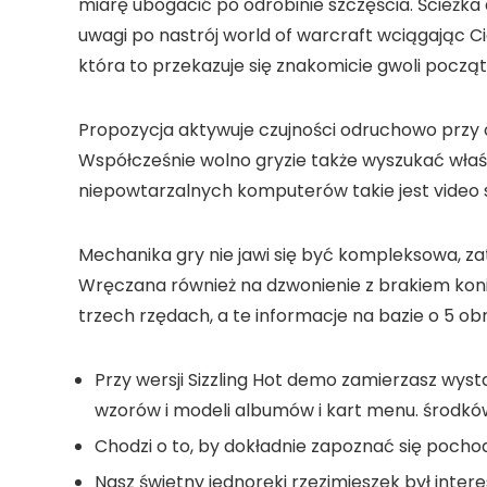
miarę ubogacić po odrobinie szczęścia. Ścieżk
uwagi po nastrój world of warcraft wciągając C
która to przekazuje się znakomicie gwoli pocz
Propozycja aktywuje czujności odruchowo prz
Współcześnie wolno gryzie także wyszukać właś
niepowtarzalnych komputerów takie jest video sl
Mechanika gry nie jawi się być kompleksowa, zat
Wręczana również na dzwonienie z brakiem koni
trzech rzędach, a te informacje na bazie o 5 o
Przy wersji Sizzling Hot demo zamierzasz wys
wzorów i modeli albumów i kart menu. środkó
Chodzi o to, by dokładnie zapoznać się poch
Nasz świetny jednoręki rzezimieszek był inte