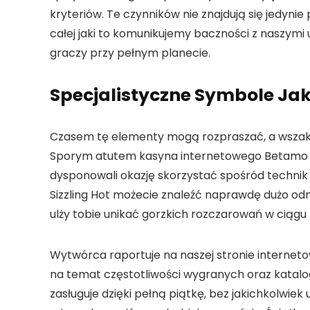
kryteriów. Te czynników nie znajdują się jedynie
całej jaki to komunikujemy baczności z naszymi 
graczy przy pełnym planecie.
Specjalistyczne Symbole Jak 
Czasem tę elementy mogą rozpraszać, a wszak na
Sporym atutem kasyna internetowego Betamo je
dysponowali okazję skorzystać spośród technik p
Sizzling Hot możecie znaleźć naprawdę dużo odm
ulży tobie unikać gorzkich rozczarowań w ciągu par
Wytwórca raportuje na naszej stronie internet
na temat częstotliwości wygranych oraz katalog
zasługuje dzięki pełną piątkę, bez jakichkolwiek