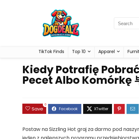
TikTok Finds
Top 10
Apparel
Furni
Kiedy Potrafię Pobrać
Pecet Albo Komórk
0
Save
Postaw na Sizzling Hot graj za darmo pod naszym
jeden z najlepszych programu przedsiębiorstwa 